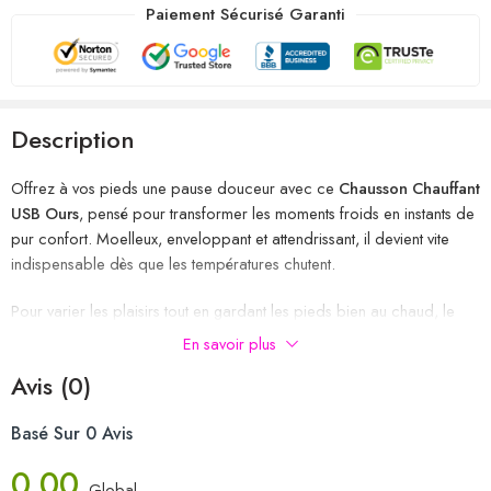
Paiement Sécurisé Garanti
Description
Offrez à vos pieds une pause douceur avec ce
Chausson Chauffant
USB Ours
, pensé pour transformer les moments froids en instants de
pur confort. Moelleux, enveloppant et attendrissant, il devient vite
indispensable dès que les températures chutent.
Pour varier les plaisirs tout en gardant les pieds bien au chaud, le
chausson chauffant USB singe
propose le même confort thermique
En savoir plus
avec un style tout aussi amusant.
Avis (0)
Une chaleur douce qui réconforte instantanément
Basé Sur 0 Avis
Grâce à son système chauffant alimenté par USB, ce
chausson
chauffant électrique
diffuse une chaleur progressive et homogène
0.00
qui aide à détendre les pieds froids.
Global