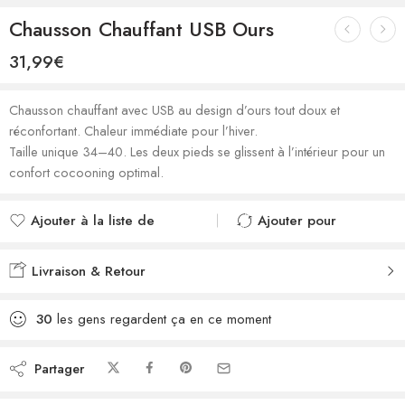
Chausson Chauffant USB Ours
31,99
€
Chausson chauffant avec USB au design d’ours tout doux et
réconfortant. Chaleur immédiate pour l’hiver.
Taille unique 34–40. Les deux pieds se glissent à l’intérieur pour un
confort cocooning optimal.
Ajouter à la liste de
Ajouter pour
souhaits
comparer
Ajouté à la liste de
Ajouté au
Livraison & Retour
souhaits
comparateur
30
les gens regardent ça en ce moment
Partager