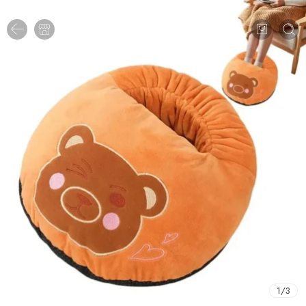
1
/
3