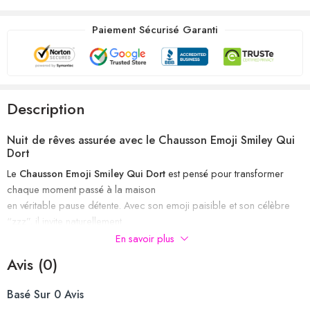
Paiement Sécurisé Garanti
Description
Nuit de rêves assurée avec le Chausson Emoji Smiley Qui
Dort
Le
Chausson Emoji Smiley Qui Dort
est pensé pour transformer
chaque moment passé à la maison
en véritable pause détente. Avec son emoji paisible et son célèbre
“zzz”, il invite naturellement
au calme, à la relaxation et aux soirées cocooning.
En savoir plus
Avis (0)
Chausson unisexe au design humoristique, adapté à tous les
styles.
Basé Sur 0 Avis
Disponible du
36 au 44
, pour convenir à un large public.