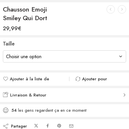
Chausson Emoji
Smiley Qui Dort
29,99
€
Taille
Ajouter à la liste de
Ajouter pour
souhaits
comparer
Ajouté à la liste de
Ajouté au
Livraison & Retour
souhaits
comparateur
54
les gens regardent ça en ce moment
Partager